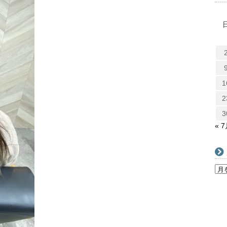
1
2
3
« 