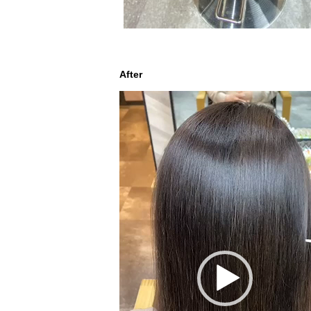
After
動
画
プ
レ
ー
ヤ
ー