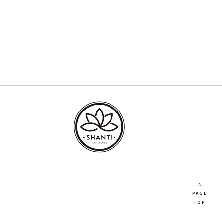
∧
PAGE
TOP