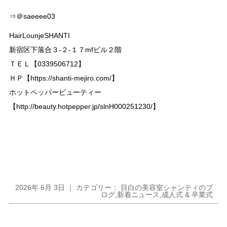
⇒＠saeeee03
HairLounjeSHANTI
新宿区下落合３-２-１７mfビル２階
ＴＥＬ【0339506712】
ＨＰ【https://shanti-mejiro.com/】
ホットペッパービューティー
【http://beauty.hotpepper.jp/slnH000251230/】
2026年 6月 3日 ｜ カテゴリー：
目白の美容室シャンティのブ
ログ
,
新着ニュース
,
成人式 & 卒業式