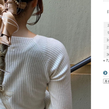
1
2
3
« 