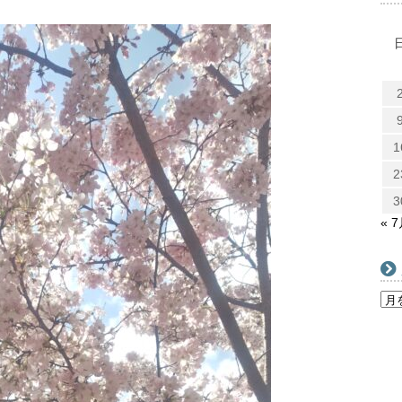
1
2
3
« 