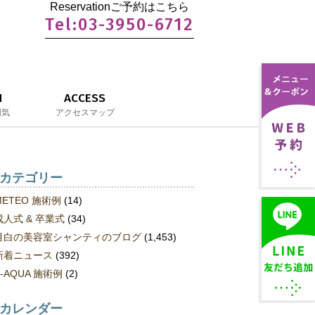
Reservationご予約はこちら
Tel:03-3950-6712
N
ACCESS
囲気
アクセスマップ
カテゴリー
METEO 施術例
(14)
成人式 & 卒業式
(34)
目白の美容室シャンティのブログ
(1,453)
新着ニュース
(392)
S-AQUA 施術例
(2)
カレンダー